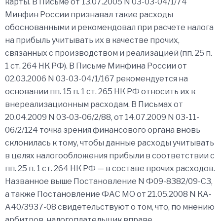
карты. В Письме от 13.07.2005 N 03-03-04/1/74
Минфин России признавал такие расходы
обоснованными и рекомендовал при расчете налога
на прибыль учитывать их в качестве прочих,
связанных с производством и реализацией (пп. 25 п.
1 ст. 264 НК РФ). В Письме Минфина России от
02.03.2006 N 03-03-04/1/167 рекомендуется на
основании пп. 15 п. 1 ст. 265 НК РФ относить их к
внереализационным расходам. В Письмах от
20.04.2009 N 03-03-06/2/88, от 14.07.2009 N 03-11-
06/2/124 точка зрения финансового органа вновь
склонилась к тому, чтобы данные расходы учитывать
в целях налогообложения прибыли в соответствии с
пп. 25 п. 1 ст. 264 НК РФ — в составе прочих расходов.
Названное выше Постановление N Ф09-8382/09-С3,
а также Постановление ФАС МО от 21.05.2008 N КА-
А40/3937-08 свидетельствуют о том, что, по мнению
арбитров, налогоплательщик вправе